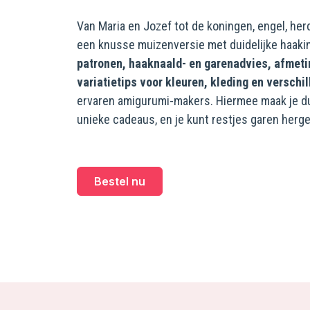
Van Maria en Jozef tot de koningen, engel, herd
een knusse muizenversie met duidelijke haaki
patronen, haaknaald- en garenadvies, afmetin
variatietips voor kleuren, kleding en versch
ervaren amigurumi-makers. Hiermee maak je du
unieke cadeaus, en je kunt restjes garen herg
Bestel nu