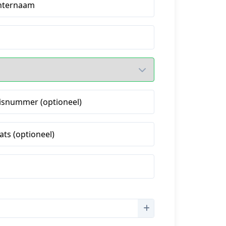
hternaam
isnummer (optioneel)
ats (optioneel)